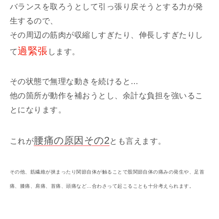
バランスを取ろうとして引っ張り戻そうとする力が発
生するので、
その周辺の筋肉が収縮しすぎたり、伸長しすぎたりし
過緊張
て
します。
その状態で無理な動きを続けると…
他の箇所が動作を補おうとし、余計な負担を強いるこ
とになります。
腰痛の原因その2
これが
とも言えます。
その他、筋繊維が挟まったり関節自体が触ることで股関節自体の痛みの発生や、足首
痛、膝痛、肩痛、首痛、頭痛など…合わさって起こることも十分考えられます。