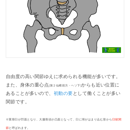
自由度の高い関節ゆえに求められる機能が多いです。
また、身体の重心点
からも近い位置に
(第２仙椎前方・ヘソ下)
あることが多いので、
初動の要
として働くことが多い
関節です。
※寛骨臼が凹面となり、大腿骨頭が凸面となって、臼に球がはまり込む形から
臼状関
節
と呼ばれます。